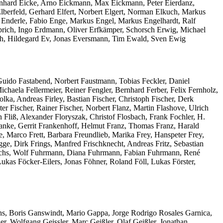
Reinhard Eicke, Arno Eickmann, Max Eickmann, Peter Eierdanz,
lberfeld, Gerhard Elfert, Norbert Elgert, Norman Elkuch, Markus
h Enderle, Fabio Enge, Markus Engel, Markus Engelhardt, Ralf
rich, Ingo Erdmann, Oliver Erfkämper, Schorsch Erwig, Michael
ach, Hildegard Ev, Jonas Eversmann, Tim Ewald, Sven Ewig
 Guido Fastabend, Norbert Faustmann, Tobias Feckler, Daniel
ichaela Fellermeier, Reiner Fengler, Bernhard Ferber, Felix Fernholz,
olka, Andreas Firley, Bastian Fischer, Christoph Fischer, Derk
eter Fischer, Rainer Fischer, Norbert Flanz, Martin Flashove, Ulrich
n Fliß, Alexander Floryszak, Christof Flosbach, Frank Fochler, H.
ranke, Gerrit Frankenhoff, Helmut Franz, Thomas Franz, Harald
e, Marco Frett, Barbara Freundlieb, Marika Frey, Hanspeter Frey,
gge, Dirk Frings, Manfred Frischknecht, Andreas Fritz, Sebastian
Fuchs, Wolf Fuhrmann, Diana Fuhrmann, Fabian Fuhrmann, René
kas Föcker-Eilers, Jonas Föhner, Roland Föll, Lukas Förster,
ns, Boris Ganswindt, Mario Gappa, Jorge Rodrigo Rosales Garnica,
, Wolfgang Geissler, Marc Geißler, Olaf Geißler, Jonathan