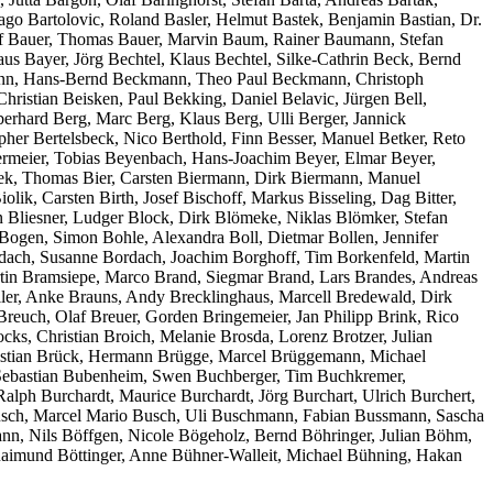
rago Bartolovic, Roland Basler, Helmut Bastek, Benjamin Bastian, Dr.
Rolf Bauer, Thomas Bauer, Marvin Baum, Rainer Baumann, Stefan
Bayer, Jörg Bechtel, Klaus Bechtel, Silke-Cathrin Beck, Bernd
kmann, Hans-Bernd Beckmann, Theo Paul Beckmann, Christoph
hristian Beisken, Paul Bekking, Daniel Belavic, Jürgen Bell,
rhard Berg, Marc Berg, Klaus Berg, Ulli Berger, Jannick
er Bertelsbeck, Nico Berthold, Finn Besser, Manuel Betker, Reto
wermeier, Tobias Beyenbach, Hans-Joachim Beyer, Elmar Beyer,
enek, Thomas Bier, Carsten Biermann, Dirk Biermann, Manuel
ik, Carsten Birth, Josef Bischoff, Markus Bisseling, Dag Bitter,
fen Bliesner, Ludger Block, Dirk Blömeke, Niklas Blömker, Stefan
gen, Simon Bohle, Alexandra Boll, Dietmar Bollen, Jennifer
dach, Susanne Bordach, Joachim Borghoff, Tim Borkenfeld, Martin
tin Bramsiepe, Marco Brand, Siegmar Brand, Lars Brandes, Andreas
er, Anke Brauns, Andy Brecklinghaus, Marcell Bredewald, Dirk
Breuch, Olaf Breuer, Gorden Bringemeier, Jan Philipp Brink, Rico
ks, Christian Broich, Melanie Brosda, Lorenz Brotzer, Julian
hristian Brück, Hermann Brügge, Marcel Brüggemann, Michael
 Sebastian Bubenheim, Swen Buchberger, Tim Buchkremer,
ph Burchardt, Maurice Burchardt, Jörg Burchart, Ulrich Burchert,
Busch, Marcel Mario Busch, Uli Buschmann, Fabian Bussmann, Sascha
n, Nils Böffgen, Nicole Bögeholz, Bernd Böhringer, Julian Böhm,
Raimund Böttinger, Anne Bühner-Walleit, Michael Bühning, Hakan