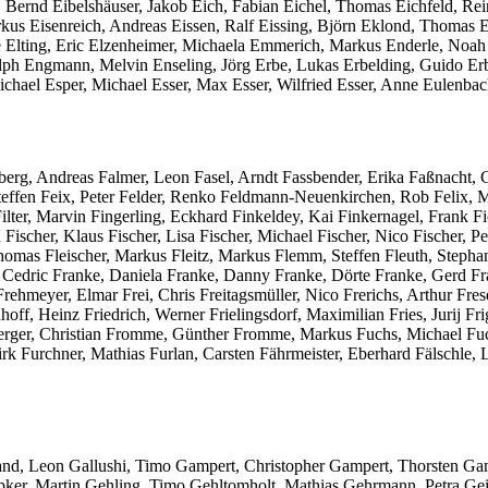
g, Bernd Eibelshäuser, Jakob Eich, Fabian Eichel, Thomas Eichfeld, 
kus Eisenreich, Andreas Eissen, Ralf Eissing, Björn Eklond, Thomas E
arie Elting, Eric Elzenheimer, Michaela Emmerich, Markus Enderle, Noa
lph Engmann, Melvin Enseling, Jörg Erbe, Lukas Erbelding, Guido Erb
chael Esper, Michael Esser, Max Esser, Wilfried Esser, Anne Eulenb
nberg, Andreas Falmer, Leon Fasel, Arndt Fassbender, Erika Faßnacht,
Steffen Feix, Peter Felder, Renko Feldmann-Neuenkirchen, Rob Felix, M
ilter, Marvin Fingerling, Eckhard Finkeldey, Kai Finkernagel, Frank Fi
n Fischer, Klaus Fischer, Lisa Fischer, Michael Fischer, Nico Fischer, P
 Thomas Fleischer, Markus Fleitz, Markus Flemm, Steffen Fleuth, Stepha
nk, Cedric Franke, Daniela Franke, Danny Franke, Dörte Franke, Gerd F
ehmeyer, Elmar Frei, Chris Freitagsmüller, Nico Frerichs, Arthur Fres
f, Heinz Friedrich, Werner Frielingsdorf, Maximilian Fries, Jurij Fri
mberger, Christian Fromme, Günther Fromme, Markus Fuchs, Michael 
 Furchner, Mathias Furlan, Carsten Fährmeister, Eberhard Fälschle, Lu
lland, Leon Gallushi, Timo Gampert, Christopher Gampert, Thorsten Ga
er, Martin Gehling, Timo Gehltomholt, Mathias Gehrmann, Petra Geier