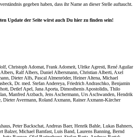
nverständnis gegeben haben, dass ihr Name an dieser Stelle auftaucht.
en Update der Seite wirst auch Du hier zu finden sein!
lf, Christoph Adomat, Frank Adomeit, Ulrike Agresti, René Aguilar
bers, Ralf Albers, Daniel Albersmann, Christian Alberti, Axel
mann, Dieter Alfs, Pascal Almenröder, Heiner Altena, Michael
 Amsbeck, Dr. med. Stefan Andereya, Friedrich Andraschko, Benjamin
t, Detlef Apel, Jana Aporta, Dimosthenis Apostolidis, Thilo
 Arslan, Manfred Arzbach, Jens Aschermann, Urs Aschwanden, Hendrik
Ave, Dieter Avermann, Roland Axmann, Rainer Axmann-Kärcher
haus, Peter Backschat, Andreas Baer, Henrik Bahle, Lukas Bahners,
bert Balzer, Michael Bamfast, Luis Band, Laurens Banning, Bernd
Jutta Bargon, Olaf Baringhorst, Stefan Barta, Andreas Bartak,