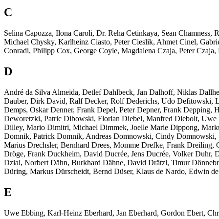
C
Selina Capozza, Ilona Caroli, Dr. Reha Cetinkaya, Sean Chamness, 
Michael Chysky, Karlheinz Ciasto, Peter Cieslik, Ahmet Cinel, Gabr
Conradi, Philipp Cox, George Coyle, Magdalena Czaja, Peter Czaja,
D
André da Silva Almeida, Detlef Dahlbeck, Jan Dalhoff, Niklas Dall
Dauber, Dirk David, Ralf Decker, Rolf Dederichs, Udo Defitowski, 
Demps, Oskar Denner, Frank Depel, Peter Depner, Frank Depping, H
Deworetzki, Patric Dibowski, Florian Diebel, Manfred Diebolt, Uwe D
Dilley, Mario Dimitri, Michael Dimmek, Joelle Marie Dippong, Mark
Domnik, Patrick Domnik, Andreas Domnowski, Cindy Domnowski, Sieg
Marius Drechsler, Bernhard Drees, Momme Drefke, Frank Dreiling, Cl
Dröge, Frank Duckheim, David Ducrée, Jens Ducrée, Volker Duhr, D
Dzial, Norbert Dähn, Burkhard Dähne, David Drätzl, Timur Dönnebr
Düring, Markus Dürscheidt, Bernd Düser, Klaus de Nardo, Edwin d
E
Uwe Ebbing, Karl-Heinz Eberhard, Jan Eberhard, Gordon Ebert, Chris