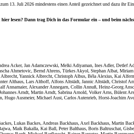
s zum 13. Juli 2026 mindestens einen Anteil gezeichnet und dazu ihr Ei
hier lesen? Dann trag Dich in das Formular ein – und beim nächst
rea Acker, Jan Adamczewski, Melki Adiyaman, Ines Adler, Detlef Ado
scha Ahmetovic, Bernd Ahrens, Türkes Akyol, Stephan Albat, Miriam Al
 Albrecht, Yannick Albrecht, Christoph Albus, Béla Alexius, Kai Alfer
ter Althaus, Lars Althoff, Alfons Altstädt, Jannic Altstädt, Christof
f Annamaier, Alexander Annegarn, Collin Annuß, Heinz-Georg Anschot
f, Johannes Arndt, Martin Arndt, Sabrina Arnold, Volker Arns, Bülent
nn, Hugo Ausmeier, Michael Aust, Carlos Autenrieb, Horst-Joachim 
Backes, Lukas Backes, Andreas Backhaus, Axel Backhaus, Martin Back
ajwa, Maik Bakalla, Kai Ball, Peter Balthaus, Boris Baltruschat, Gis
 Thomas Bardt, Michael Barfknecht, Rainer Bargetze, Martin Bargmann, 