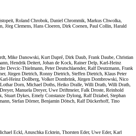
hristopeit, Roland Chrobok, Daniel Chrommik, Markus Chwolka,
en, Jörg Clemens, Hans Cloeren, Dirk Coenen, Paul Collin, Harald
ardt, Mike Danowski, Kurt Dapré, Dirk Daub, Frank Daube, Christian
ann, Hendrik Deitert, Johan de Kock, Rainer Delp, Karl-Heinz
dre Devcic-Thielmann, Peter Deutschlaender, Ralf Deutzmann, Frank
, Jürgen Dietrich, Ronny Dietrich, Steffen Dietrich, Klaus Peter
, Karl-Heinz Dollberg, Volker Dombrink, Jürgen Dombrowski, Nico
ar Dorn, Michael Doths, Heiko Dralle, Willi Drath, Willi Drath,
 Dreyer, Manuela Dreyer, Uwe Driftmeier, Falk Droste, Reinhold
, Stuart Dykes, Emely Constanze Dylong, Ralf Dziabel, Stephan
mann, Stefan Dörner, Benjamin Dötsch, Ralf Dückerhoff, Tino
Michael Eckl, Anuschka Ecktein, Thorsten Eder, Uwe Eder, Karl