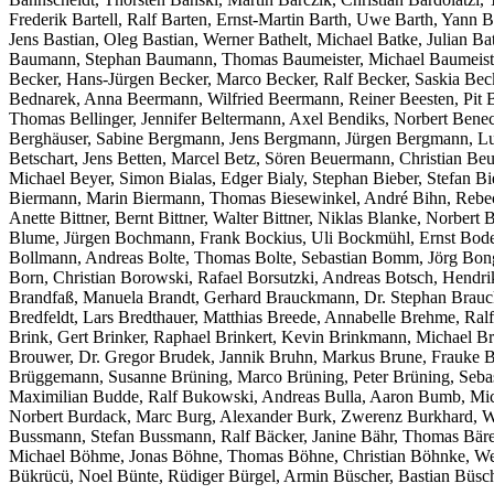
Frederik Bartell, Ralf Barten, Ernst-Martin Barth, Uwe Barth, Yann 
Jens Bastian, Oleg Bastian, Werner Bathelt, Michael Batke, Julian
Baumann, Stephan Baumann, Thomas Baumeister, Michael Baumeister
Becker, Hans-Jürgen Becker, Marco Becker, Ralf Becker, Saskia Be
Bednarek, Anna Beermann, Wilfried Beermann, Reiner Beesten, Pit Bef
Thomas Bellinger, Jennifer Beltermann, Axel Bendiks, Norbert Bene
Berghäuser, Sabine Bergmann, Jens Bergmann, Jürgen Bergmann, Luka
Betschart, Jens Betten, Marcel Betz, Sören Beuermann, Christian B
Michael Beyer, Simon Bialas, Edger Bialy, Stephan Bieber, Stefan B
Biermann, Marin Biermann, Thomas Biesewinkel, André Bihn, Rebecca B
Anette Bittner, Bernt Bittner, Walter Bittner, Niklas Blanke, Norber
Blume, Jürgen Bochmann, Frank Bockius, Uli Bockmühl, Ernst Bode
Bollmann, Andreas Bolte, Thomas Bolte, Sebastian Bomm, Jörg Bon
Born, Christian Borowski, Rafael Borsutzki, Andreas Botsch, Hend
Brandfaß, Manuela Brandt, Gerhard Brauckmann, Dr. Stephan Brauc
Bredfeldt, Lars Bredthauer, Matthias Breede, Annabelle Brehme, Ralf
Brink, Gert Brinker, Raphael Brinkert, Kevin Brinkmann, Michael Br
Brouwer, Dr. Gregor Brudek, Jannik Bruhn, Markus Brune, Frauke B
Brüggemann, Susanne Brüning, Marco Brüning, Peter Brüning, Sebas
Maximilian Budde, Ralf Bukowski, Andreas Bulla, Aaron Bumb, Micha
Norbert Burdack, Marc Burg, Alexander Burk, Zwerenz Burkhard, Wa
Bussmann, Stefan Bussmann, Ralf Bäcker, Janine Bähr, Thomas Bäre
Michael Böhme, Jonas Böhne, Thomas Böhne, Christian Böhnke, Wer
Bükrücü, Noel Bünte, Rüdiger Bürgel, Armin Büscher, Bastian Büsc