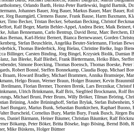
Bartholomey, Orlando Barth, Heinz-Peter Bartlewski, Ingrid Bartnik, D
 Battermann, Johannes Bauer, Jörg Bauer, Markus Bauer, Marc Bauer, 
, Jörg Baumgärtl, Clemens Baune, Frank Bause, Harm Baxmann, Klaus 
cker, Timo Becker, Tristan Becker, Sebastian Becking, Christof Bec
fort, Ralf Beger, Martin Behler-Appel, Andrea Beier, Maik Beinert, C
cke, Julian Bennemann, Carlo Bentrup, David Benz, Marc Berchem, Ebe
s Bernau, Karl-Heinz Bernert, Bianca Bernewasser, Gorden Christoph
eukenberg, Stefan Beuschlein, Angelika Beuter-Sielemann, Florian Be
iederbick, Thomas Biederbick, Jörg Bielau, Christine Bielke, Ingo Bi
illinger, Carsten Binding, Jörg Bingel, Krzysiek Biolik, Damian Biol
t Blanz, Jan Bleeke, Ralf Bleibel, Frank Blettermann, Heiko Blies, Stef
nbender, Simone Boecking, Thomas Boensch, Thomas Boeske, Peter Bo
gards, Robert Bonné, Steffen Bonnekamp, Claudia Bopp, Michael Bor
rik Braam, Howard Bradley, Michael Brammen, Annika Bramsiepe, Mar
kmann, Helgo Braun, Werner Braun, Holger Brauner, Kevin Braunmüll
 Breilmann, Florian Bremer, Thorsten Brenk, Lars Breznikar, Christof 
inkmann, Ulrich Brinkmann, Ralf Brix, Siegfried Brockmann, Rolf Broc
rungs, Michael Bruni, Peter Bruns, Willy Bröker, Tilman Bröring, C
tian Brüning, Andre Brüninghoff, Stefan Brylak, Stefan Bubenheim,
el Bungarz, Marius Bunk, Sebastian Buntkirchen, Raphael Buono, Ral
lter Burscheid, Cornelius Bury, Martin Bury, Frank Busch, Jürgen 
ns, Daniel Bärmann, Heiner Bäumer, Christian Bäumker, Ralf Böckman
ner Bökamp, Peter Böker, Britta Böseke, Ingo Bösing, Bernd Böth, 
her, Mike Büskens, Holger Büttner