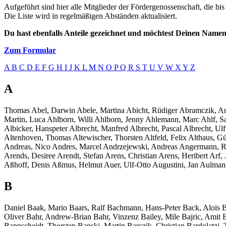
Aufgeführt sind hier alle Mitglieder der Fördergenossenschaft, die bi
Die Liste wird in regelmäßigen Abständen aktualisiert.
Du hast ebenfalls Anteile gezeichnet und möchtest Deinen Namen 
Zum Formular
A
B
C
D
E
F
G
H
I
J
K
L
M
N
O
P
Q
R
S
T
U
V
W
X
Y
Z
A
Thomas Abel, Darwin Abele, Martina Abicht, Rüdiger Abramczik, And
Martin, Luca Ahlborn, Willi Ahlborn, Jenny Ahlemann, Marc Ahlf, Sa
Albicker, Hanspeter Albrecht, Manfred Albrecht, Pascal Albrecht, Ulf
Altenhoven, Thomas Altewischer, Thorsten Altfeld, Felix Althaus, Gün
Andreas, Nico Andres, Marcel Andrzejewski, Andreas Angermann, Ral
Arends, Desiree Arendt, Stefan Arens, Christian Arens, Heribert Ar
Aßhoff, Denis Aßmus, Helmut Auer, Ulf-Otto Augustini, Jan Aulma
B
Daniel Baak, Mario Baars, Ralf Bachmann, Hans-Peter Back, Alois 
Oliver Bahr, Andrew-Brian Bahr, Vinzenz Bailey, Mile Bajric, Amit B
Bannscheidt, Thorsten Banski, Martin Barczik, Christian Bardolatzi,