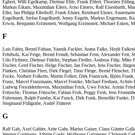
Egbert, Willi Egelkamp, Dietmar Ehle, Frank Ehlert, Thorsten Ehlin
Markus Eikam, Maximilian Eilers, Arno Eimers, Ralf Eisenbarth, Mar
Eller, Jan Philipp Ellerhoff, Frank Elsner, Reinhard Elsner, Annem
Engelhardt, Stefan Engelhardt, Jenny Engeln, Markus Engemann, Ra
Erwin, Benjamin Erzmoneit, Wolfgang Erzmoneit, Michael Esken, Mi
F
Luis Faber, Bernd Fabian, Yannik Fackler, Justus Falke, Heidi Falke
Fehrholz, Kai Feige, Bernd Feindt, Sebastian Feist, Alexander Feit, 
Udo Fichtner, Dietmar Fideler, Stephan Fiedler, Andreas Filip, Mike F
Fischer, Gerd Fischer, Helge Fischer, Jan Fischer, Jens Fischer, Jürge
Flatken, Christian Fleer, Dirk Flegel, Timo Fleige, Bernd Fleischer,
Focke, Norbert Folkerts, Martin Follert, Dirk Franiczek, Björn Fra
Franz, Marcel Franzmann, Marcel Fratzke, Michael Frediani, Achim Fr
Ludwig Freyaldenhoven, Maximilian Frick, Uwe Fricke, Armin Friedhof
Fritzsche, Thomas Fritzsche, Fabian Froh, Peggy Froh, Jens From
Fuhrmann, Ralph Fumfar, Kai Funck, Dirk Funk, Benedikt Funke, Dirk
Siegmund Füllgrabe, André Fütterer
G
Ralf Gab, Axel Gabler, Arite Gahr, Marius Gaiser, Claus Günter Ga
Werner Gartmann, Albrim Gashi, Wolfgang Gatzmeier, Christoph Gebk