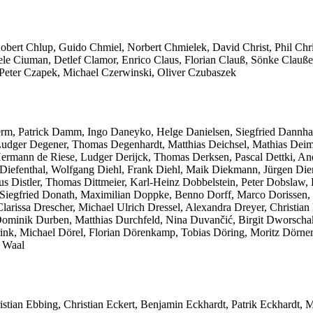
Robert Chlup, Guido Chmiel, Norbert Chmielek, David Christ, Phil C
iele Ciuman, Detlef Clamor, Enrico Claus, Florian Clauß, Sönke Clauß
 Peter Czapek, Michael Czerwinski, Oliver Czubaszek
herm, Patrick Damm, Ingo Daneyko, Helge Danielsen, Siegfried Dannh
Ludger Degener, Thomas Degenhardt, Matthias Deichsel, Mathias Deim
ermann de Riese, Ludger Derijck, Thomas Derksen, Pascal Dettki, An
iefenthal, Wolfgang Diehl, Frank Diehl, Maik Diekmann, Jürgen Diener
us Distler, Thomas Dittmeier, Karl-Heinz Dobbelstein, Peter Dobslaw
fried Donath, Maximilian Doppke, Benno Dorff, Marco Dorissen, Loth
arissa Drescher, Michael Ulrich Dressel, Alexandra Dreyer, Christian
ominik Durben, Matthias Durchfeld, Nina Duvančić, Birgit Dworschak
ink, Michael Dörel, Florian Dörenkamp, Tobias Döring, Moritz Dörne
e Waal
tian Ebbing, Christian Eckert, Benjamin Eckhardt, Patrik Eckhardt, 