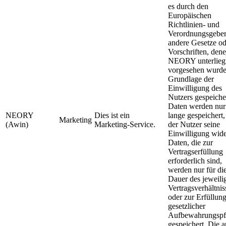
es durch den
Europäischen
Richtlinien- und
Verordnungsgeber
andere Gesetze od
Vorschriften, den
NEORY unterliegt
vorgesehen wurde
Grundlage der
Einwilligung des
Nutzers gespeiche
Daten werden nur
NEORY
Dies ist ein
lange gespeichert,
Marketing
(Awin)
Marketing-Service.
der Nutzer seine
Einwilligung wide
Daten, die zur
Vertragserfüllung
erforderlich sind,
werden nur für di
Dauer des jeweili
Vertragsverhältnis
oder zur Erfüllun
gesetzlicher
Aufbewahrungspfl
gespeichert. Die a