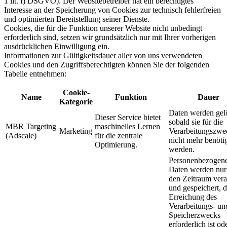
1 lit. f) DSGVO). Der Websitebetreiber hat ein berechtigtes
Interesse an der Speicherung von Cookies zur technisch fehlerfreien
und optimierten Bereitstellung seiner Dienste.
Cookies, die für die Funktion unserer Website nicht unbedingt
erforderlich sind, setzen wir grundsätzlich nur mit Ihrer vorherigen
ausdrücklichen Einwilligung ein.
Informationen zur Gültigkeitsdauer aller von uns verwendeten
Cookies und den Zugriffsberechtigten können Sie der folgenden
Tabelle entnehmen:
Cookie-
Name
Funktion
Dauer
Kategorie
Daten werden gel
Dieser Service bietet
sobald sie für die
MBR Targeting
maschinelles Lernen
Marketing
Verarbeitungszwe
(Adscale)
für die zentrale
nicht mehr benöti
Optimierung.
werden.
Personenbezogen
Daten werden nur
den Zeitraum vera
und gespeichert, d
Erreichung des
Verarbeitungs- un
Speicherzwecks
erforderlich ist od