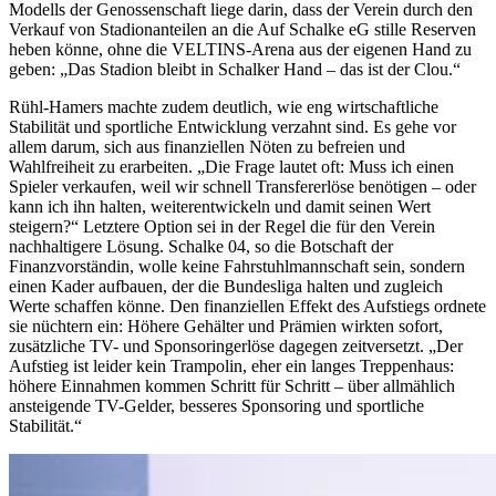
Modells der Genossenschaft liege darin, dass der Verein durch den
Verkauf von Stadionanteilen an die Auf Schalke eG stille Reserven
heben könne, ohne die VELTINS-Arena aus der eigenen Hand zu
geben: „Das Stadion bleibt in Schalker Hand – das ist der Clou.“
Rühl-Hamers machte zudem deutlich, wie eng wirtschaftliche
Stabilität und sportliche Entwicklung verzahnt sind. Es gehe vor
allem darum, sich aus finanziellen Nöten zu befreien und
Wahlfreiheit zu erarbeiten. „Die Frage lautet oft: Muss ich einen
Spieler verkaufen, weil wir schnell Transfererlöse benötigen – oder
kann ich ihn halten, weiterentwickeln und damit seinen Wert
steigern?“ Letztere Option sei in der Regel die für den Verein
nachhaltigere Lösung. Schalke 04, so die Botschaft der
Finanzvorständin, wolle keine Fahrstuhlmannschaft sein, sondern
einen Kader aufbauen, der die Bundesliga halten und zugleich
Werte schaffen könne. Den finanziellen Effekt des Aufstiegs ordnete
sie nüchtern ein: Höhere Gehälter und Prämien wirkten sofort,
zusätzliche TV- und Sponsoringerlöse dagegen zeitversetzt. „Der
Aufstieg ist leider kein Trampolin, eher ein langes Treppenhaus:
höhere Einnahmen kommen Schritt für Schritt – über allmählich
ansteigende TV-Gelder, besseres Sponsoring und sportliche
Stabilität.“